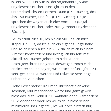
ist ein SUB?“. Ein SuB ist der sogenannte „Stapel
ungelesener Bücher“. Uns gibt es in den
unterschiedlichsten Formen: Dünn (U50 Bücher), dick
(bis 150 Bücher) und fett (Ü150 Bücher). Einige
sprechen deswegen auch eher vom RuB (Regal
ungelesener Bücher) oder ZuB (Zimmer ungelesener
Bücher).
Bei mir trifft alles zu, ich bin ein SuB, da ich mich
stapel. Ein RuB, da ich auch ein eigenes Regal habe
und so gesehen auch ein ZuB, da ich mich in einem
Zimmer konzentriere und richtig, ich bin fett, mit
aktuell 920 Bücher gehöre ich nicht zu den
Leichtgewichten und genau deswegen möchte ich
endlich reden und sagen, wie es sich anfühlt „fett“ zu
sein, gestapelt zu werden und teilweise sehr lange
unberührt zu bleiben.
Liebe Leser meiner Kolumne. Ihr findet hier keine
schönen, Mut machenden Worte und ganz gewiss
nicht das laute Gebrüll „SuB-Abbau“ oder „Kampf dem
SuB“ oder oder oder. Ich will mich ja nicht selber
minimieren. Im Gegenteil, ich will doch einfach nur,
dass ihr mich lieb habt. Mit all meinen Macken, Größen