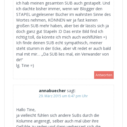
ich hab meinen gesamten SUB auch gestapelt. Und
ich dachte bisher immer, wenn wir Blogger den
STAPEL ungelesener Bücher im wahrsten Sinne des
Wortes nehmen, KÖNNEN wir ja fast keinen
großen SUB mehr haben, aber bei dir lässts sich ja
doch ganz gut Stapeln :D Das erste Bild find ich
richtig toll, da könnte ich mich auch wohlfühlen =)
Ich finde deinen SUB echt sympathisch, meiner
steht stumm in der Ecke, aber vlt redet er auch bald
mal mit mir… „Da SUB lies mal, ein Verwander von
dir!“
lg. Tine =)
Antworten
annabuecher
sagt:
29. März 2015 um 6:47 pm Uhr
Hallo Tine,
ja vielleicht fühlen sich andere SuBs durch die
Kolumne angeregt, selber auch mal über ihre
Gefühle zu reden und dann verbessert sich die