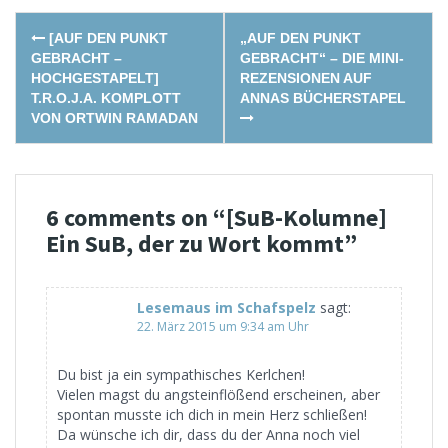
Post
[AUF DEN PUNKT
„AUF DEN PUNKT
navigation
GEBRACHT –
GEBRACHT“ – DIE MINI-
HOCHGESTAPELT]
REZENSIONEN AUF
T.R.O.J.A. KOMPLOTT
ANNAS BÜCHERSTAPEL
VON ORTWIN RAMADAN
6 comments on “
[SuB-Kolumne]
Ein SuB, der zu Wort kommt
”
Lesemaus im Schafspelz
sagt:
22. März 2015 um 9:34 am Uhr
Du bist ja ein sympathisches Kerlchen!
Vielen magst du angsteinflößend erscheinen, aber
spontan musste ich dich in mein Herz schließen!
Da wünsche ich dir, dass du der Anna noch viel