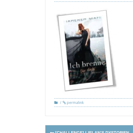
permalink
Post
[CHALLENGE] LIELAN’S DYSTOPIEN