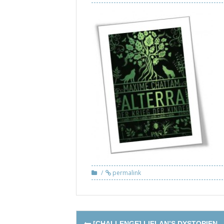
permalink
Post
[CHALLENGE] LIELAN’S DYSTOPIEN