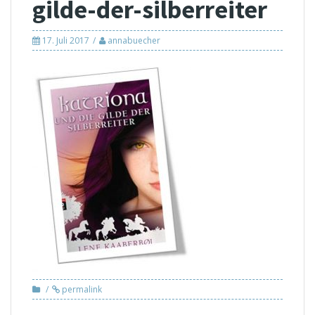
gilde-der-silberreiter
17. Juli 2017
annabuecher
permalink