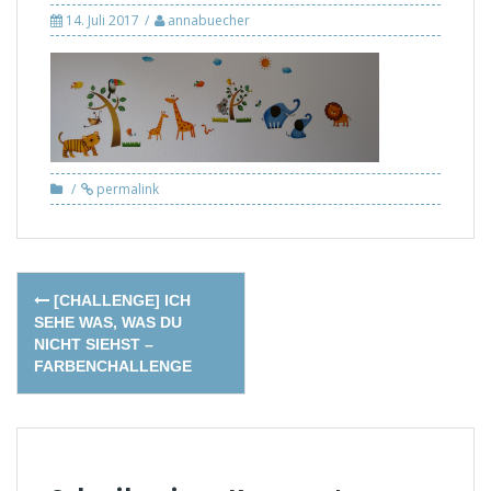
14. Juli 2017
annabuecher
permalink
Post
[CHALLENGE] ICH
navigation
SEHE WAS, WAS DU
NICHT SIEHST –
FARBENCHALLENGE