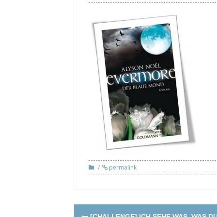
permalink
Post
[CHALLENGE] ICH SEHE WAS, WAS D