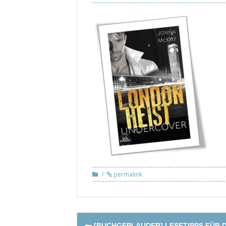
permalink
Post
[BUCHGEPLAUDER] LESETIPPS FÜR 