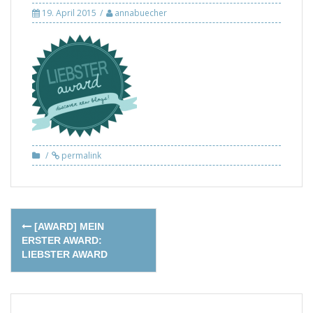
19. April 2015
annabuecher
permalink
Post
[AWARD] MEIN
navigation
ERSTER AWARD:
LIEBSTER AWARD