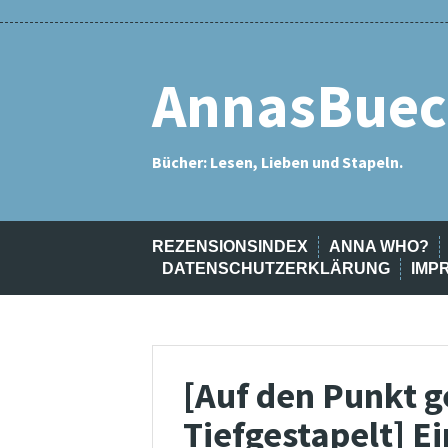
Skip
Rezensionsindex
Anna
Meine
Annas
Eselsohren
Interviews
Kontakt
Datenschutzerklärung
Impressum
Archiv
to
Who?
Bücherstapel
SuB
content
AnnasBuec
Bücher: Lesen, Lieben und Stapeln.
REZENSIONSINDEX
ANNA WHO?
DATENSCHUTZERKLÄRUNG
IMP
[Auf den Punkt g
Tiefgestapelt] E