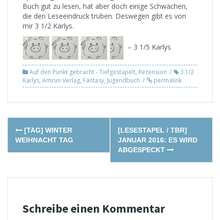
Buch gut zu lesen, hat aber doch einige Schwächen,
die den Leseeindruck trüben. Deswegen gibt es von
mir 3 1/2 Karlys.
– 3 1/5 Karlys
Auf den Punkt gebracht - Tiefgestapelt
,
Rezension
3 1/2
Karlys
,
Amrun Verlag
,
Fantasy
,
Jugendbuch
permalink
Post
[TAG] WINTER
[LESESTAPEL / TBR]
navigation
WEIHNACHT TAG
JANUAR 2016: ES WIRD
ABGESPECKT
Schreibe einen Kommentar