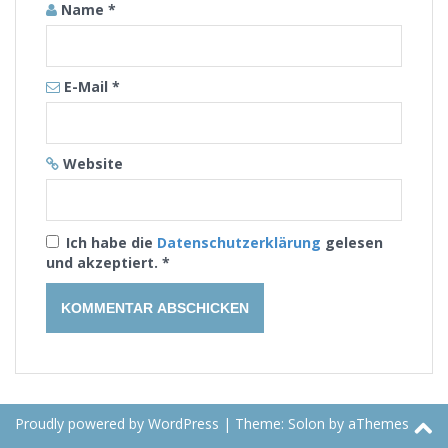
Name
*
E-Mail
*
Website
Ich habe die
Datenschutzerklärung
gelesen
und akzeptiert.
*
Proudly powered by WordPress
|
Theme:
Solon
by aThemes