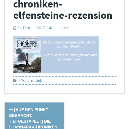
chroniken-
elfensteine-rezension
21. Februar 2017
annabuecher
permalink
Post
[AUF DEN PUNKT
navigation
GEBRACHT:
TIEFGESTAPELT] DIE
SHANNARA-CHRONIKEN.