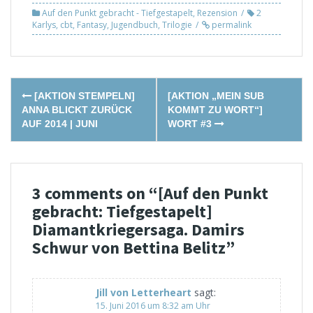
Auf den Punkt gebracht - Tiefgestapelt
,
Rezension
2
Karlys
,
cbt
,
Fantasy
,
Jugendbuch
,
Trilogie
permalink
Post
[AKTION STEMPELN]
[AKTION „MEIN SUB
navigation
ANNA BLICKT ZURÜCK
KOMMT ZU WORT“]
AUF 2014 | JUNI
WORT #3
3 comments on “
[Auf den Punkt
gebracht: Tiefgestapelt]
Diamantkriegersaga. Damirs
Schwur von Bettina Belitz
”
Jill von Letterheart
sagt:
15. Juni 2016 um 8:32 am Uhr