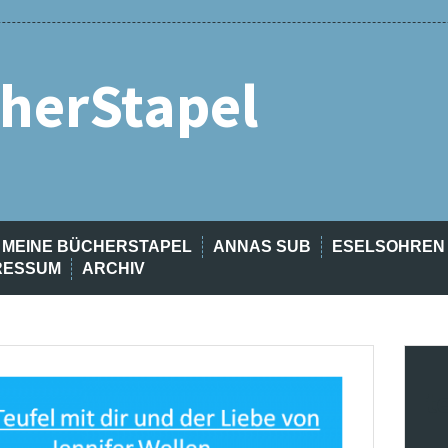
herStapel
MEINE BÜCHERSTAPEL
ANNAS SUB
ESELSOHREN
RESSUM
ARCHIV
t