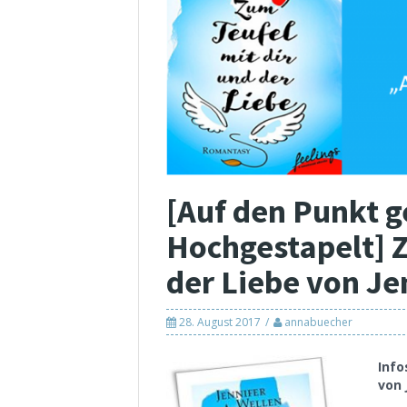
[Auf den Punkt g
Hochgestapelt] Z
der Liebe von Je
28. August 2017
annabuecher
Info
von 