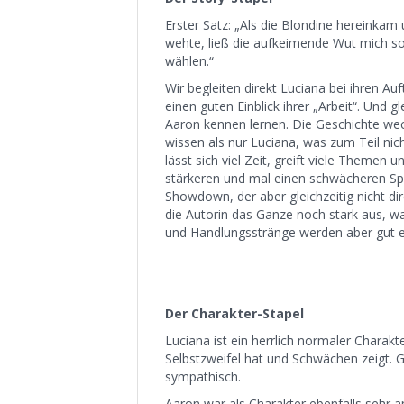
Erster Satz: „Als die Blondine hereinka
wehte, ließ die aufkeimende Wut mich s
wählen.“
Wir begleiten direkt Luciana bei ihren 
einen guten Einblick ihrer „Arbeit“. Und g
Aaron kennen lernen. Die Geschichte wec
wissen als nur Luciana, was zum Teil nic
lässt sich viel Zeit, greift viele Theme
stärkeren und mal einen schwächeren Sp
Showdown, der aber gleichzeitig nicht di
die Autorin das Ganze noch stark aus, wa
und Handlungsstränge werden aber gut e
Der Charakter-Stapel
Luciana ist ein herrlich normaler Charakt
Selbstzweifel hat und Schwächen zeigt. 
sympathisch.
Aaron war als Charakter ebenfalls sehr