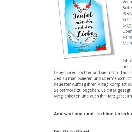
Verla
Seit
ISBN
Ersc
Origi
Über
Reihe
Mein
Inhal
und 
Leben ihrer Tochter und sie tritt fortan i
Zeit zu manipulieren und übermenschliche 
neuester Auftrag ihren Alltag komplett du
Selbstmord zu begehen. Leichter gesagt a
Möglichkeiten und auch ihr Herz gerät i
Amüsant und rund – schöne Unterha
Der Story-Stapel