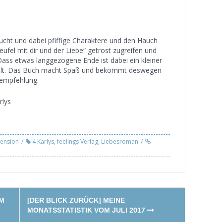
cht und dabei pfiffige Charaktere und den Hauch
fel mit dir und der Liebe“ getrost zugreifen und
ass etwas langgezogene Ende ist dabei ein kleiner
t fällt. Das Buch macht Spaß und bekommt deswegen
eempfehlung.
rlys
ension
4 Karlys
,
feelings Verlag
,
Liebesroman
IM
[DER BLICK ZURÜCK] MEINE
MONATSSTATISTIK VOM JULI 2017