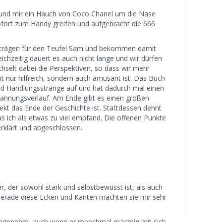
m und mir ein Hauch von Coco Chanel um die Nase
ofort zum Handy greifen und aufgebracht die 666
Aufträgen für den Teufel Sam und bekommen damit
leichzeitig dauert es auch nicht lange und wir dürfen
hselt dabei die Perspektiven, so dass wir mehr
ht nur hilfreich, sondern auch amüsant ist. Das Buch
n und Handlungsstränge auf und hat dadurch mal einen
annungsverlauf. Am Ende gibt es einen großen
rekt das Ende der Geschichte ist. Stattdessen dehnt
s ich als etwas zu viel empfand. Die offenen Punkte
rklärt und abgeschlossen.
er, der sowohl stark und selbstbewusst ist, als auch
Gerade diese Ecken und Kanten machten sie mir sehr
 angenehm, auch wenn er manchmal mächtig mit sich