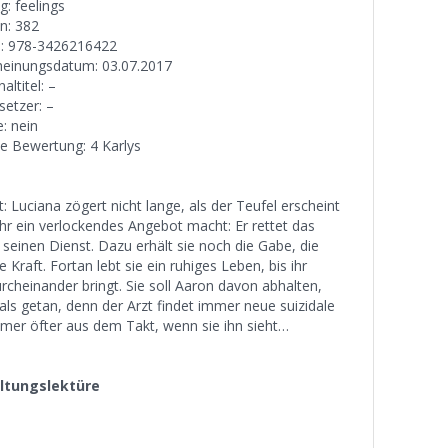
g: feelings
en: 382
: 978-3426216422
heinungsdatum: 03.07.2017
naltitel: –
setzer: –
: nein
e Bewertung: 4 Karlys
t: Luciana zögert nicht lange, als der Teufel erscheint
ihr ein verlockendes Angebot macht: Er rettet das
n seinen Dienst. Dazu erhält sie noch die Gabe, die
Kraft. Fortan lebt sie ein ruhiges Leben, bis ihr
rcheinander bringt. Sie soll Aaron davon abhalten,
ls getan, denn der Arzt findet immer neue suizidale
mmer öfter aus dem Takt, wenn sie ihn sieht…
ltungslektüre