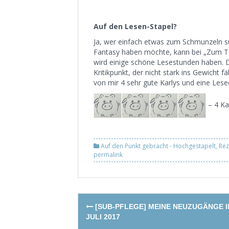
Auf den Lesen-Stapel?
Ja, wer einfach etwas zum Schmunzeln su
Fantasy haben möchte, kann bei „Zum Teu
wird einige schöne Lesestunden haben. D
Kritikpunkt, der nicht stark ins Gewich
von mir 4 sehr gute Karlys und eine Les
– 4 Ka
Auf den Punkt gebracht - Hochgestapelt
,
Rez
permalink
Post
[SUB-PFLEGE] MEINE NEUZUGÄNGE 
navigation
JULI 2017