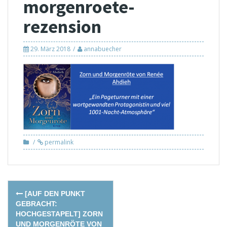
morgenroete-
rezension
29. März 2018
annabuecher
permalink
Post
[AUF DEN PUNKT
navigation
GEBRACHT:
HOCHGESTAPELT] ZORN
UND MORGENRÖTE VON