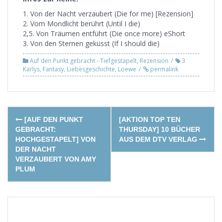
1. Von der Nacht verzaubert (Die for me) [Rezension]
2. Vom Mondlicht berührt (Until I die)
2,5. Von Träumen entführt (Die once more) eShort
3. Von den Sternen geküsst (If I should die)
Auf den Punkt gebracht - Tiefgestapelt
,
Rezension
3
Karlys
,
Fantasy
,
Liebesgeschichte
,
Loewe
permalink
Post
[AUF DEN PUNKT
[AKTION TOP TEN
navigation
GEBRACHT:
THURSDAY] 10 BÜCHER
HOCHGESTAPELT] VON
AUS DEM DTV VERLAG
DER NACHT
VERZAUBERT VON AMY
PLUM