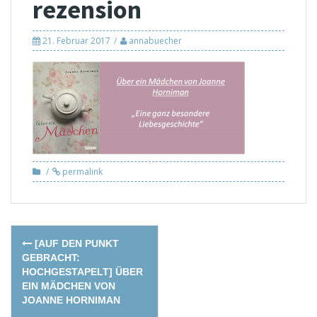
rezension
21. Februar 2017
annabuecher
permalink
Post
[AUF DEN PUNKT
navigation
GEBRACHT:
HOCHGESTAPELT] ÜBER
EIN MÄDCHEN VON
JOANNE HORNIMAN