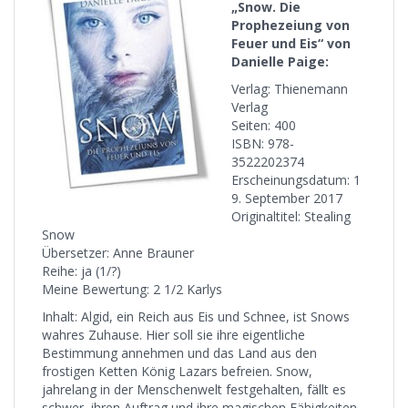
„Snow. Die
Prophezeiung von
Feuer und Eis“ von
Danielle Paige:
Verlag: Thienemann
Verlag
Seiten: 400
ISBN: 978-
3522202374
Erscheinungsdatum: 1
9. September 2017
Originaltitel: Stealing
Snow
Übersetzer: Anne Brauner
Reihe: ja (1/?)
Meine Bewertung: 2 1/2 Karlys
Inhalt: Algid, ein Reich aus Eis und Schnee, ist Snows
wahres Zuhause. Hier soll sie ihre eigentliche
Bestimmung annehmen und das Land aus den
frostigen Ketten König Lazars befreien. Snow,
jahrelang in der Menschenwelt festgehalten, fällt es
schwer, ihren Auftrag und ihre magischen Fähigkeiten