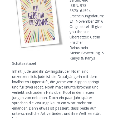
Seiten: 480
ISBN: 978-
3570164594
Erscheinungsdatum:
21. November 2016
Originaltitel: I’ll give
you the sun
Übersetzer: Catrin
Frischer
Reihe: nein
Meine Bewertung: 5
Karlys & Karlys
Schätzestapel
Inhalt: Jude und ihr Zwillingsbruder Noah sind
unzertrennlich. Jude ist die Draufgängerin mit dem
knallroten Lippenstift, die gerne von Klippen springt
und für zwei redet. Noah malt ununterbrochen und
verliebt sich zudem Hals über Kopf in den neuen
Jungen von nebenan. Doch ein paar Jahr später
sprechen die Zwillinge kaum ein Wort mehr mit
einander. Denn etwas ist passiert, dass beide auf
unterschiedliche Art verändert und ihre Welt zerstört