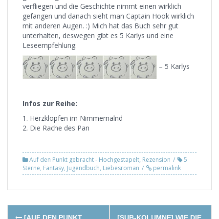
verfliegen und die Geschichte nimmt einen wirklich
gefangen und danach sieht man Captain Hook wirklich
mit anderen Augen. :) Mich hat das Buch sehr gut
unterhalten, deswegen gibt es 5 Karlys und eine
Leseempfehlung.
– 5 Karlys
Infos zur Reihe:
1. Herzklopfen im Nimmernalnd
2. Die Rache des Pan
Auf den Punkt gebracht - Hochgestapelt
,
Rezension
5
Sterne
,
Fantasy
,
Jugendbuch
,
Liebesroman
permalink
Post
[AUF DEN PUNKT
[SUB-KOLUMNE] WIE DIE