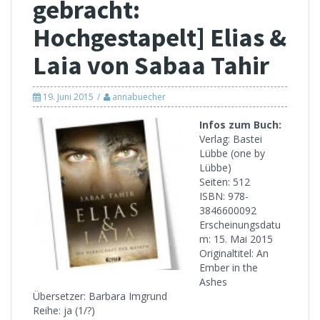
gebracht:
Hochgestapelt] Elias &
Laia von Sabaa Tahir
19. Juni 2015
annabuecher
Infos zum Buch:
Verlag: Bastei
Lübbe (one by
Lübbe)
Seiten: 512
ISBN: 978-
3846600092
Erscheinungsdatu
m: 15. Mai 2015
Originaltitel: An
Ember in the
Ashes
Übersetzer: Barbara Imgrund
Reihe: ja (1/?)