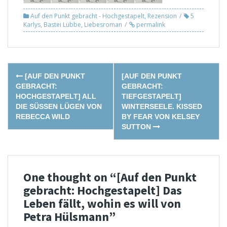
Auf den Punkt gebracht - Hochgestapelt
,
Rezension
5
Karlys
,
Bastei Lübbe
,
Liebesroman
permalink
Post
[AUF DEN PUNKT
[AUF DEN PUNKT
navigation
GEBRACHT:
GEBRACHT:
HOCHGESTAPELT] ALL
TIEFGESTAPELT]
DIE SÜSSEN LÜGEN VON R
WINTERSEELE. KISSED
EBECCA WILD
BY FEAR VON KELSEY
SUTTON
One thought on “
[Auf den Punkt
gebracht: Hochgestapelt] Das
Leben fällt, wohin es will von
Petra Hülsmann
”