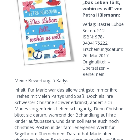
„Das Leben fällt,
wohin es will“ von
Petra Hülsmann:
Verlag: Bastei Lübbe
Seiten: 512
ISBN: 978-
3404175222
Erscheinungsdatum:
26. Mai 2017
Originaltitel: –
Übersetzer: –
Reihe: nein
Meine Bewertung: 5 Karlys
Inhalt: Für Marie war das allerwichtigste immer ihre
Freiheit mit vielen Partys und Spaß. Doch als ihre
Schwester Christine schwer erkrankt, ändert sich
Maries sorgenfreies Leben schlagartig. Denn Christine
bittet sie darum, während der Behandlung auf ihre
Kinder aufzupassen. Und dann soll Marie auch noch
Christines Posten in der familieneigenen Werft für
Segelboote übernehmen. Darauf hat Marie aber
überhaupt keinen Bock, vor allem auch nicht auf ihren