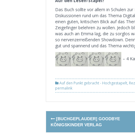
Auf den Lesen-Stapel?
Das Buch sollte vor allem in Schulen zur
Diskussionen rund um das Thema Digitali
einen guten, kritischen Blick auf das 
Zeigefinger belehren zu wollen. Jedoch b
was auch an Emma lag, die zu sorglos w
so nervenzerreißenden Showdown. Dennoch
gut und spannend und das Thema wichti
– 4 Ka
Auf den Punkt gebracht - Hochgestapelt
,
Rez
permalink
Post
[BUCHGEPLAUDER] GOODBYE
navigation
KÖNIGSKINDER VERLAG