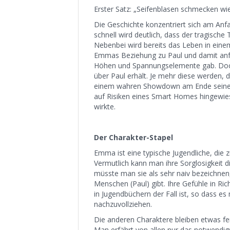
Erster Satz: „Seifenblasen schmecken wi
Die Geschichte konzentriert sich am Anf
schnell wird deutlich, dass der tragische
Nebenbei wird bereits das Leben in einem
Emmas Beziehung zu Paul und damit anfa
Höhen und Spannungselemente gab. Doch 
über Paul erhält. Je mehr diese werden,
einem wahren Showdown am Ende seinen H
auf Risiken eines Smart Homes hingewies
wirkte.
Der Charakter-Stapel
Emma ist eine typische Jugendliche, die 
Vermutlich kann man ihre Sorglosigkeit 
müsste man sie als sehr naiv bezeichnen
Menschen (Paul) gibt. Ihre Gefühle in Ric
in Jugendbüchern der Fall ist, so dass es
nachzuvollziehen.
Die anderen Charaktere bleiben etwas fe
Man erfährt von allen nur das notwendigs