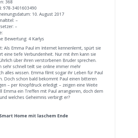
en: 368
: 978-3401603490
heinungsdatum: 10. August 2017
naltitel: –
setzer: –
e:
e Bewertung: 4 Karlys
lt: Als Emma Paul im Internet kennenlernt, spürt sie
rt eine tiefe Verbundenheit. Nur mit ihm kann sie
ührlich über ihren verstorbenen Bruder sprechen.
 sehr schnell teilt sie online immer mehr
ch alles wissen. Emma filmt sogar ihr Leben für Paul
ihn. Doch schon bald bekommt Paul einen bitteren
n – per Knopfdruck erledigt – zeigen eine Weite
l Emma ein Treffen mit Paul arrangieren, doch dem
l und welches Geheimnis verbirgt er?
 Smart Home mit laschem Ende