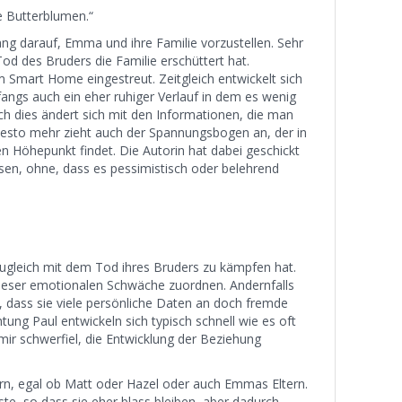
e Butterblumen.“
ang darauf, Emma und ihre Familie vorzustellen. Sehr
 Tod des Bruders die Familie erschüttert hat.
 Smart Home eingestreut. Zeitgleich entwickelt sich
ngs auch ein eher ruhiger Verlauf in dem es wenig
dies ändert sich mit den Informationen, die man
 desto mehr zieht auch der Spannungsbogen an, der in
öhepunkt findet. Die Autorin hat dabei geschickt
en, ohne, dass es pessimistisch oder belehrend
zugleich mit dem Tod ihres Bruders zu kämpfen hat.
dieser emotionalen Schwäche zuordnen. Andernfalls
, dass sie viele persönliche Daten an doch fremde
htung Paul entwickeln sich typisch schnell wie es oft
 mir schwerfiel, die Entwicklung der Beziehung
rn, egal ob Matt oder Hazel oder auch Emmas Eltern.
te, so dass sie eher blass bleiben, aber dadurch