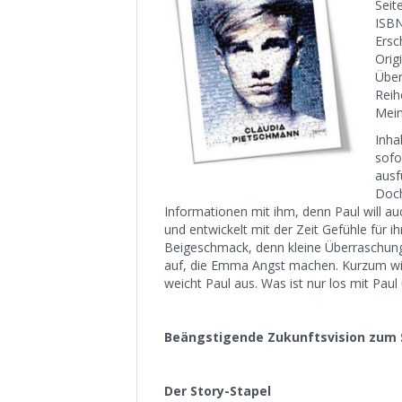
Seit
ISBN
Ersc
Origi
Über
Reih
Mein
Inha
sofo
ausf
Doch
Informationen mit ihm, denn Paul will au
und entwickelt mit der Zeit Gefühle für 
Beigeschmack, denn kleine Überraschunge
auf, die Emma Angst machen. Kurzum wil
weicht Paul aus. Was ist nur los mit Pau
Beängstigende Zukunftsvision zum
Der Story-Stapel