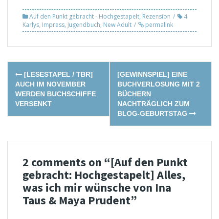
Auf den Punkt gebracht - Hochgestapelt
,
Rezension
4
Karlys
,
Impress
,
Jugendbuch
,
New Adult
permalink
Post
[LESESTAPEL / TBR]
[GEWINNSPIEL] EINE
navigation
AUCH IM NOVEMBER
BUCHVERLOSUNG MIT 2
WERDEN BUCHSCHIFFE
BÜCHERN
VERSENKT
NACHTRÄGLICH ZUM
BLOG-GEBURTSTAG
2 comments on “
[Auf den Punkt
gebracht: Hochgestapelt] Alles,
was ich mir wünsche von Ina
Taus & Maya Prudent
”