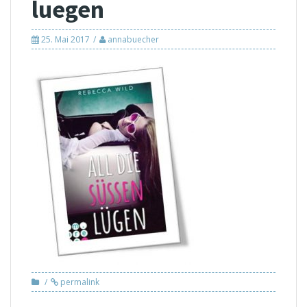
luegen
25. Mai 2017
annabuecher
permalink