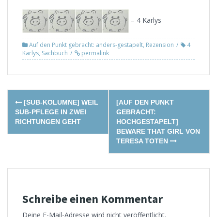
– 4 Karlys
Auf den Punkt gebracht: anders-gestapelt
,
Rezension
4
Karlys
,
Sachbuch
permalink
Post
[SUB-KOLUMNE] WEIL
[AUF DEN PUNKT
navigation
SUB-PFLEGE IN ZWEI
GEBRACHT:
RICHTUNGEN GEHT
HOCHGESTAPELT]
BEWARE THAT GIRL VON
TERESA TOTEN
Schreibe einen Kommentar
Deine E-Mail-Adresse wird nicht veröffentlicht.