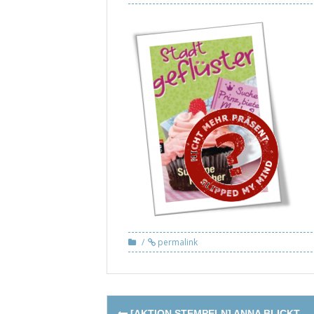
permalink
Post
[AKTION STEMPELN] ANNA BLICKT