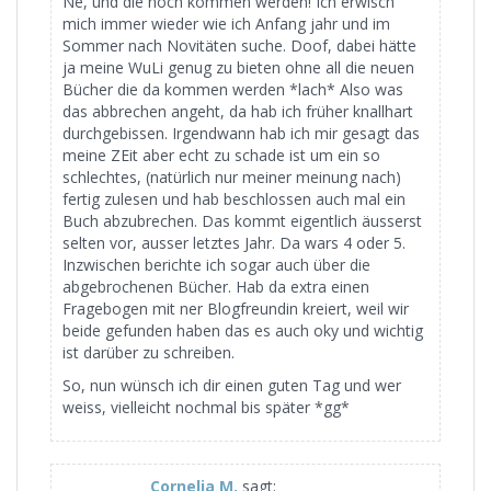
Ne, und die noch kommen werden! Ich erwisch
mich immer wieder wie ich Anfang jahr und im
Sommer nach Novitäten suche. Doof, dabei hätte
ja meine WuLi genug zu bieten ohne all die neuen
Bücher die da kommen werden *lach* Also was
das abbrechen angeht, da hab ich früher knallhart
durchgebissen. Irgendwann hab ich mir gesagt das
meine ZEit aber echt zu schade ist um ein so
schlechtes, (natürlich nur meiner meinung nach)
fertig zulesen und hab beschlossen auch mal ein
Buch abzubrechen. Das kommt eigentlich äusserst
selten vor, ausser letztes Jahr. Da wars 4 oder 5.
Inzwischen berichte ich sogar auch über die
abgebrochenen Bücher. Hab da extra einen
Fragebogen mit ner Blogfreundin kreiert, weil wir
beide gefunden haben das es auch oky und wichtig
ist darüber zu schreiben.
So, nun wünsch ich dir einen guten Tag und wer
weiss, vielleicht nochmal bis später *gg*
Cornelia M.
sagt: