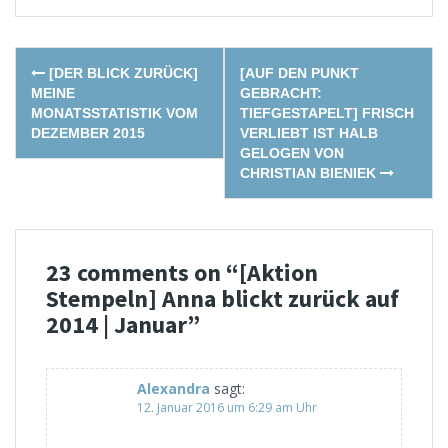
Post
[DER BLICK ZURÜCK]
[AUF DEN PUNKT
navigation
MEINE
GEBRACHT:
MONATSSTATISTIK VOM
TIEFGESTAPELT] FRISCH
DEZEMBER 2015
VERLIEBT IST HALB
GELOGEN VON
CHRISTIAN BIENIEK
23 comments on “
[Aktion
Stempeln] Anna blickt zurück auf
2014 | Januar
”
Alexandra
sagt:
12. Januar 2016 um 6:29 am Uhr