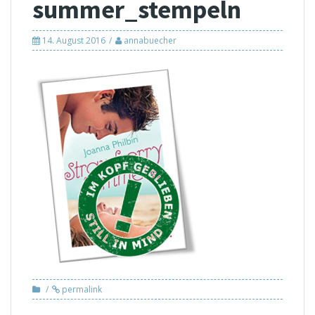
summer_stempeln
14. August 2016
annabuecher
permalink