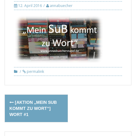
12. April 2016
annabuecher
permalink
Post
[AKTION „MEIN SUB
navigation
KOMMT ZU WORT“]
WORT #1