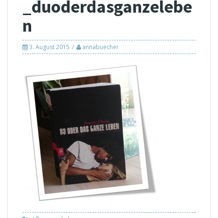
_duoderdasganzelebe
n
3. August 2015
annabuecher