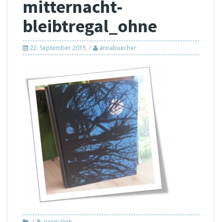
mitternacht-
bleibtregal_ohne
22. September 2015
annabuecher
permalink